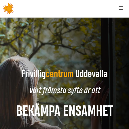
Hoppa
Me
till
innehåll
Frivillig
centrum
Uddevalla
vårt främsta syfte är att
BEKÄMPA ENSAMHET