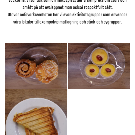
veckorna. Vi ser det som en mötesplats där vi kan prata om stort och
smått på ett avslappnat men också respektfullt sätt.
Utöver caféverksamheten har vi även aktivitetsgrupper som använder
våra lokaler till exempelvis matlagning och stick-och sygrupper.